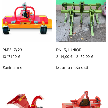
RMV 17/23
RNL5/JUNIOR
13 171,00
€
2 114,00
€
–
2 162,00
€
Zanima me
Izberite možnosti