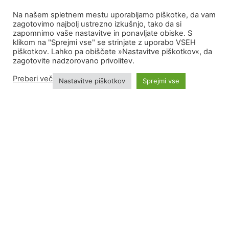
Na našem spletnem mestu uporabljamo piškotke, da vam
zagotovimo najbolj ustrezno izkušnjo, tako da si
zapomnimo vaše nastavitve in ponavljate obiske. S
klikom na "Sprejmi vse" se strinjate z uporabo VSEH
piškotkov. Lahko pa obiščete »Nastavitve piškotkov«, da
zagotovite nadzorovano privolitev.
KONTAKT
Preberi več
Nastavitve piškotkov
Sprejmi vse
Sodelujte s podjetjem, ki živi in diha
agrikulturo.
KONTAKTIRAJ NAS