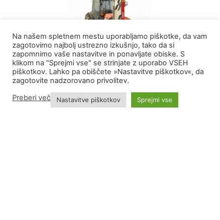
Na našem spletnem mestu uporabljamo piškotke, da vam
zagotovimo najbolj ustrezno izkušnjo, tako da si
zapomnimo vaše nastavitve in ponavljate obiske. S
klikom na "Sprejmi vse" se strinjate z uporabo VSEH
BMV
,
Stroji za sadjarstvo
piškotkov. Lahko pa obiščete »Nastavitve piškotkov«, da
FL250P
zagotovite nadzorovano privolitev.
Preberi več
Nastavitve piškotkov
Sprejmi vse
BMV
,
Stroji za sadjarstvo