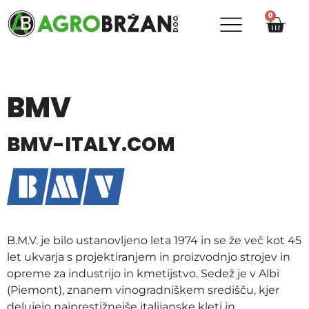
0
BMV
BMV-ITALY.COM
B.M.V. je bilo ustanovljeno leta 1974 in se že več kot 45
let ukvarja s projektiranjem in proizvodnjo strojev in
opreme za industrijo in kmetijstvo. Sedež je v Albi
(Piemont), znanem vinogradniškem središču, kjer
delujejo najprestižnejše italijanske kleti in