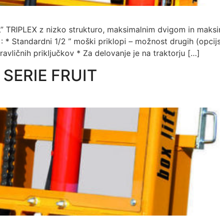
” TRIPLEX z nizko strukturo, maksimalnim dvigom in maksima
 * Standardni 1/2 ” moški priklopi – možnost drugih (opc
avličnih priključkov * Za delovanje je na traktorju […]
 SERIE FRUIT