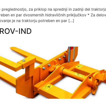
o preglednostjo, za priklop na sprednji in zadnji del tr
reben en par dvosmernih hidravličnih priključkov * Za delov
ovanje je na traktorju potreben en par […]
ROV-IND