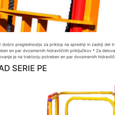
 z dobro preglednostjo za priklop na sprednji in zadnji 
ben en par dvosmernih hidravličnih priključkov * Za delovan
ovanje je na traktorju potreben en par dvosmernih hidravlič
D SERIE PE