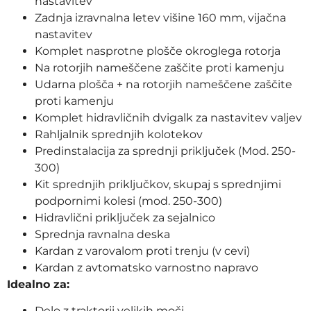
nastavitev
Zadnja izravnalna letev višine 160 mm, vijačna
nastavitev
Komplet nasprotne plošče okroglega rotorja
Na rotorjih nameščene zaščite proti kamenju
Udarna plošča + na rotorjih nameščene zaščite
proti kamenju
Komplet hidravličnih dvigalk za nastavitev valjev
Rahljalnik sprednjih kolotekov
Predinstalacija za sprednji priključek (Mod. 250-
300)
Kit sprednjih priključkov, skupaj s sprednjimi
podpornimi kolesi (mod. 250-300)
Hidravlični priključek za sejalnico
Sprednja ravnalna deska
Kardan z varovalom proti trenju (v cevi)
Kardan z avtomatsko varnostno napravo
Idealno za:
Delo z traktorji velikih moči