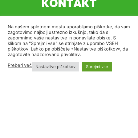
KONTAKT
Sodelujte s podjetjem, ki živi in diha
Na našem spletnem mestu uporabljamo piškotke, da vam
zagotovimo najbolj ustrezno izkušnjo, tako da si
agrikulturo.
zapomnimo vaše nastavitve in ponavljate obiske. S
klikom na "Sprejmi vse" se strinjate z uporabo VSEH
piškotkov. Lahko pa obiščete »Nastavitve piškotkov«, da
zagotovite nadzorovano privolitev.
KONTAKTIRAJ NAS
Preberi več
Nastavitve piškotkov
Sprejmi vse