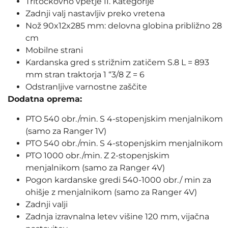
Tritočkovno vpetje II. Kategorije
Zadnji valj nastavljiv preko vretena
Nož 90x12x285 mm: delovna globina približno 28
cm
Mobilne strani
Kardanska gred s strižnim zatičem S.8 L = 893
mm stran traktorja 1 “3/8 Z = 6
Odstranljive varnostne zaščite
Dodatna oprema:
PTO 540 obr./min. S 4-stopenjskim menjalnikom
(samo za Ranger 1V)
PTO 540 obr./min. S 4-stopenjskim menjalnikom
PTO 1000 obr./min. Z 2-stopenjskim
menjalnikom (samo za Ranger 4V)
Pogon kardanske gredi 540-1000 obr./ min za
ohišje z menjalnikom (samo za Ranger 4V)
Zadnji valji
Zadnja izravnalna letev višine 120 mm, vijačna