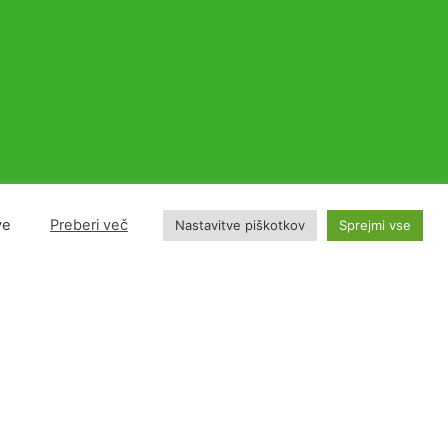
ve
Preberi več
Nastavitve piškotkov
Sprejmi vse