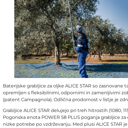
Baterijske grabljice za oljke ALICE STAR so zasnovane ta
opremljen s fleksibilnimi, odpornimi in zamenljivimi 
(patent Campagnola). Odlična prodornost v listje je z
Grabljice ALICE STAR delujejo pri treh hitrostih (1080, 1
Pogonska enota POWER 58 PLUS poganja grabljice za olj
nizke potrebe po vzdrževanju. Med plusi ALICE STAR je tu