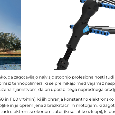
ko, da zagotavljajo najvišjo stopnjo profesionalnosti tud
zobmi iz tehnopolimera, ki se premikajo med vejami z na
družena z jamstvom, da pri uporabi tega naprednega orodj
150 in 1180 vrt/min), ki jih ohranja konstantno elektronsko
ke in je opremljena z brezkrtačnim motorjem, ki zagotav
di elektronski ekonomizator (ki se lahko izklopi), ki posp