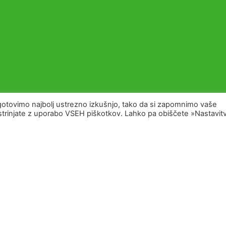
tovimo najbolj ustrezno izkušnjo, tako da si zapomnimo vaše
e strinjate z uporabo VSEH piškotkov. Lahko pa obiščete »Nastavit
KONTAKT
djetjem, ki živi in diha agrikulturo.