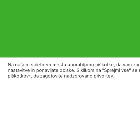
Na našem spletnem mestu uporabljamo piškotke, da vam zago
nastavitve in ponavljate obiske. S klikom na "Sprejmi vse" s
piškotkov«, da zagotovite nadzorovano privolitev.
Sodelujte s po