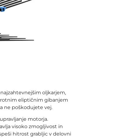
i najzahtevnejšim oljkarjem,
sprotnim eliptičnim gibanjem
a ne poškodujete vej.
 upravljanje motorja.
lja visoko zmogljivost in
eši hitrost grabljic v delovni